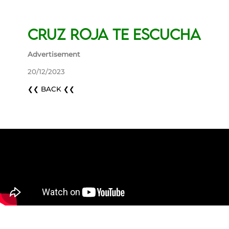
Cruz Roja te escucha
Advertisement
20/12/2023
❮❮ BACK ❮❮