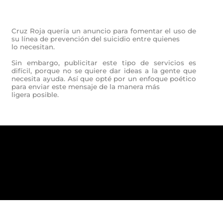
Cruz Roja quería un anuncio para fomentar el uso de
su línea de prevención del suicidio entre quienes
lo necesitan.
Sin embargo, publicitar este tipo de servicios es
difícil, porque no se quiere dar ideas a la gente que
necesita ayuda. Así que opté por un enfoque poético
para enviar este mensaje de la manera más
ligera posible.